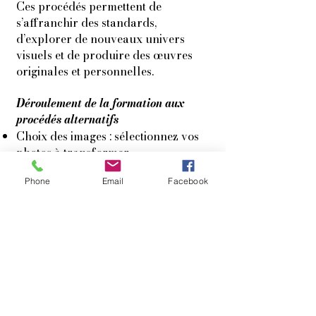
Ces procédés permettent de
s’affranchir des standards,
d’explorer de nouveaux univers
visuels et de produire des œuvres
originales et personnelles.
Déroulement de la formation aux
procédés alternatifs
Choix des images : sélectionnez vos
photos à transformer.
Création du négatif numérique :
Phone
Email
Facebook
préparation du négatif adapté à
l’impression.
Exposition au soleil et révélation :
impression par insolation, puis
apparition progressive de l’image.
Virage : finition pour modifier les
tonalités et renforcer la pérennité
du tirage.