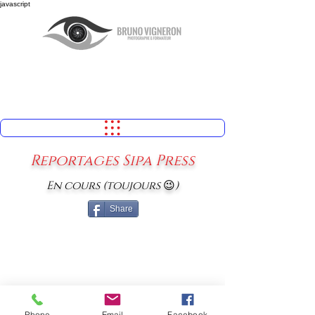
javascript
Reportages Sipa Press
En cours (toujours
😉
)
Share
Phone
Email
Facebook